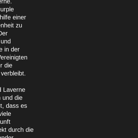
erne.
urple
ilfe einer
nheit zu
Der
 und
 in der
ereinigten
r die
verbleibt.
d Laverne
n und die
t, dass es
viele
unft
kt durch die
ander