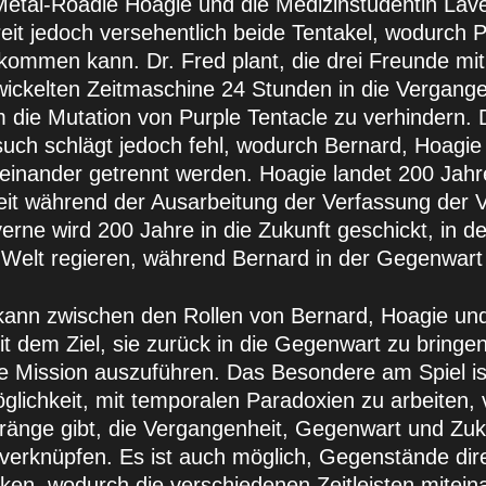
etal-Roadie Hoagie und die Medizinstudentin Lav
eit jedoch versehentlich beide Tentakel, wodurch P
kommen kann. Dr. Fred plant, die drei Freunde mith
wickelten Zeitmaschine 24 Stunden in die Vergange
 die Mutation von Purple Tentacle zu verhindern. 
such schlägt jedoch fehl, wodurch Bernard, Hoagie
einander getrennt werden. Hoagie landet 200 Jahre
it während der Ausarbeitung der Verfassung der V
erne wird 200 Jahre in die Zukunft geschickt, in de
 Welt regieren, während Bernard in der Gegenwart 
 kann zwischen den Rollen von Bernard, Hoagie un
t dem Ziel, sie zurück in die Gegenwart zu bringe
e Mission auszuführen. Das Besondere am Spiel is
glichkeit, mit temporalen Paradoxien zu arbeiten, 
ränge gibt, die Vergangenheit, Gegenwart und Zuk
verknüpfen. Es ist auch möglich, Gegenstände dire
cken, wodurch die verschiedenen Zeitleisten mitein