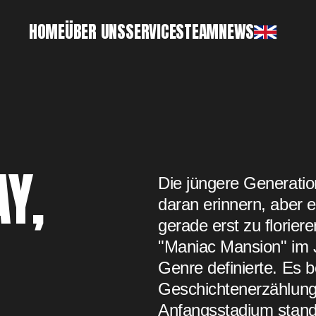
HOME
ÜBER UNS
SERVICES
TEAM
NEWS
Y,
Die jüngere Generatio
daran erinnern, aber e
gerade erst zu florie
"Maniac Mansion" im 
Genre definierte. Es b
Geschichtenerzählun
Anfangsstadium stande