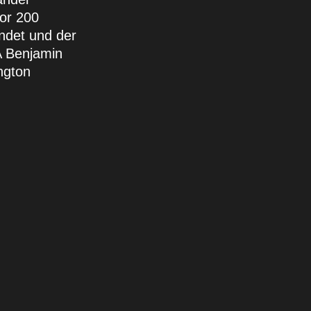
vor 200
indet und der
A Benjamin
ngton