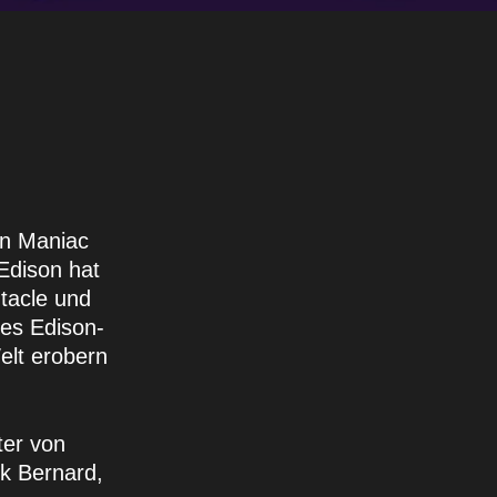
on Maniac
Edison hat
ntacle und
des Edison-
elt erobern
ter von
ek Bernard,