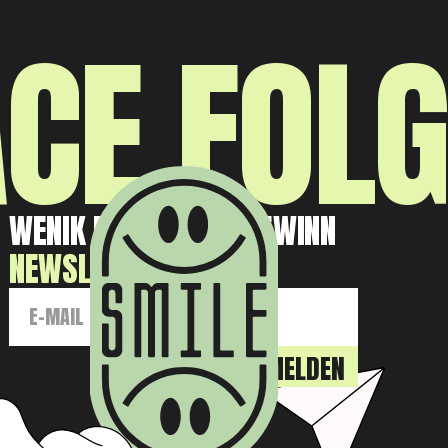
CE FOL
WENIK RISIKO. VIEL GEWINN
NEWSLETTER: