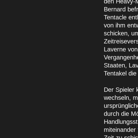
den Heavy-M
Bernard befr
Tentacle ent
von ihm ent
schicken, um
Zeitreisever
Laverne von
Vergangenhe
Staaten, Lav
Tentakel die
Der Spieler
wechseln, mi
ursprünglich
durch die Mö
Handlungsst
miteinander 
Zeit zu schi