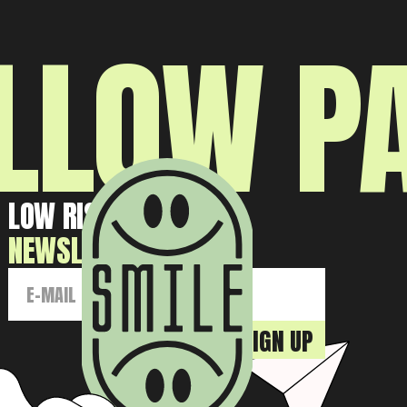
LLOW P
LOW RISK HIGH GAIN
NEWSLETTER: