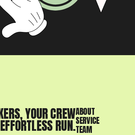
KERS, YOUR CREW
ABOUT
SERVICE
 EFFORTLESS RUN.
TEAM